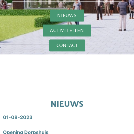
e
l
NIEUWS
ACTIVITEITEN
CONTACT
NIEUWS
01-08-2023
Opening Dorpshuis