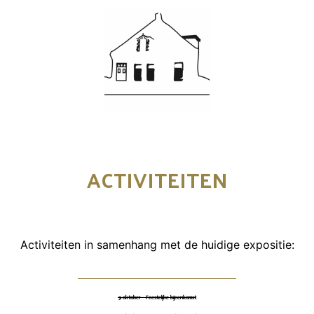
e
l
ACTIVITEITEN
Activiteiten in samenhang met de huidige expositie:
9 oktober - Feestelijke bijeenkomst