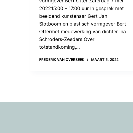
vormgever Bert Otter Zaterdag 7 mei
e
202215:00 – 17:00 uur In gesprek met
l
beeldend kunstenaar Gert Jan
Slotboom en plastisch vormgever Bert
Ottermet medewerking van dichter Ina
Schroders-Zeeders Over
totstandkoming,…
FREDERIK VAN OVERBEEK
MAART 5, 2022