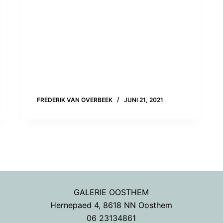
FREDERIK VAN OVERBEEK
JUNI 21, 2021
GALERIE OOSTHEM
Hernepaed 4, 8618 NN Oosthem
06 23134861