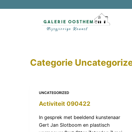
D
o
o
r
g
a
a
Categorie
Uncategoriz
n
n
a
a
r
UNCATEGORIZED
a
Activiteit 090422
r
t
In gesprek met beeldend kunstenaar
i
Gert Jan Slotboom en plastisch
k