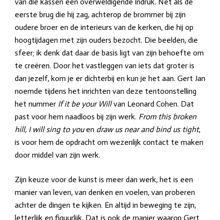
van die kassen een overweldigende indruk. Net als de
eerste brug die hij zag, achterop de brommer bij zijn
oudere broer en de interieurs van de kerken, die hij op
hoogtijdagen met zijn ouders bezocht. Die beelden, die
sfeer; ik denk dat daar de basis ligt van zijn behoefte om
te creëren. Door het vastleggen van iets dat groter is
dan jezelf, kom je er dichterbij en kun je het aan. Gert Jan
noemde tijdens het inrichten van deze tentoonstelling
het nummer
If it be your Will
van Leonard Cohen. Dat
past voor hem naadloos bij zijn werk.
From this broken
hill, I will sing to you
en
draw us near and bind us tight
,
is voor hem de opdracht om wezenlijk contact te maken
door middel van zijn werk.
Zijn keuze voor de kunst is meer dan werk, het is een
manier van leven, van denken en voelen, van proberen
achter de dingen te kijken. En altijd in beweging te zijn,
letterlijk en figuurlijk. Dat is ook de manier waarop Gert