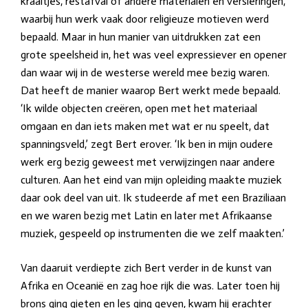
kraaltjes, restafval of andere materialen en versieringen,
waarbij hun werk vaak door religieuze motieven werd
bepaald. Maar in hun manier van uitdrukken zat een
grote speelsheid
in, het was veel expressiever en opener
dan waar wij in de westerse wereld mee bezig waren.
Dat heeft de manier waarop Bert werkt mede bepaald.
‘Ik wilde objecten creëren, open met het materiaal
omgaan en dan iets maken met wat er nu speelt, dat
spanningsveld,’ zegt Bert erover. ‘Ik ben in mijn oudere
werk erg bezig geweest met verwijzingen naar andere
culturen. Aan het eind van mijn opleiding maakte muziek
daar ook deel van uit. Ik studeerde af met een Braziliaan
en we waren bezig met Latin en later met Afrikaanse
muziek, gespeeld op instrumenten die we zelf maakten.’
Van daaruit verdiepte zich Bert verder in de kunst van
Afrika en Oceanië en zag hoe rijk die was. Later toen hij
brons ging gieten en les ging geven, kwam hij erachter