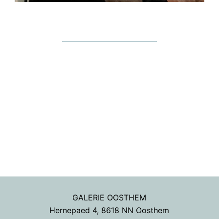
GALERIE OOSTHEM
Hernepaed 4, 8618 NN Oosthem