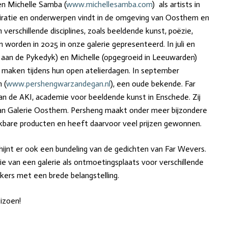
n Michelle Samba (
www.michellesamba.com
) als artists in
spiratie en onderwerpen vindt in de omgeving van Oosthem en
erschillende disciplines, zoals beeldende kunst, poëzie,
worden in 2025 in onze galerie gepresenteerd. In juli en
aan de Pykedyk) en Michelle (opgegroeid in Leeuwarden)
maken tijdens hun open atelierdagen. In september
 (
www.pershengwarzandegan.nl
), een oude bekende. Far
aan de AKI, academie voor beeldende kunst in Enschede. Zij
van Galerie Oosthem. Persheng maakt onder meer bijzondere
ikbare producten en heeft daarvoor veel prijzen gewonnen.
hijnt er ook een bundeling van de gedichten van Far Wevers.
van een galerie als ontmoetingsplaats voor verschillende
ers met een brede belangstelling.
izoen!