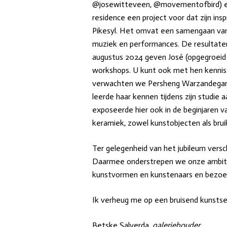
@josewitteveen, @movementofbird) e
residence een project voor dat zijn in
Pikesyl. Het omvat een samengaan van v
muziek en performances. De resultaten 
augustus 2024 geven José (opgegroeid 
workshops. U kunt ook met hen kennis 
verwachten we Persheng Warzandegan
leerde haar kennen tijdens zijn studie 
exposeerde hier ook in de beginjaren 
keramiek, zowel kunstobjecten als bru
Ter gelegenheid van het jubileum versc
Daarmee onderstrepen we onze ambitie 
kunstvormen en kunstenaars en bezoek
Ik verheug me op een bruisend kunstse
Betske Salverda,
galeriehouder