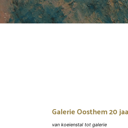
e
l
Galerie Oosthem 20 jaa
van koeienstal tot galerie