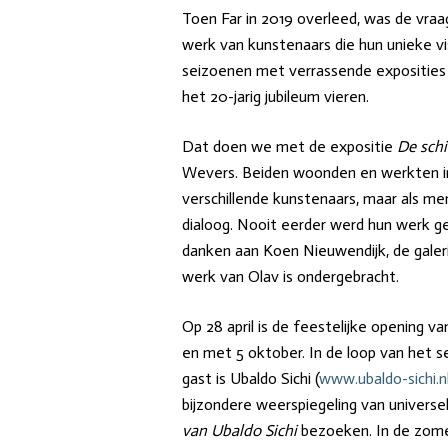
Toen Far in 2019 overleed, was de vra
werk van kunstenaars die hun unieke vi
seizoenen met verrassende expositie
het 20-jarig jubileum vieren.
Dat doen we met de expositie
De schi
Wevers. Beiden woonden en werkten in 
verschillende kunstenaars, maar als m
dialoog. Nooit eerder werd hun werk ge
danken aan Koen Nieuwendijk, de gale
werk van Olav is ondergebracht.
Op 28 april is de feestelijke opening va
en met 5 oktober. In de loop van het s
gast is Ubaldo Sichi (
www.ubaldo-sichi.n
bijzondere weerspiegeling van universe
van Ubaldo Sichi
bezoeken. In de zome