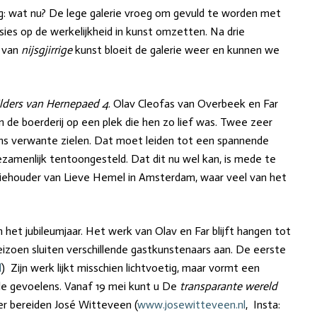
ag: wat nu? De lege galerie vroeg om gevuld te worden met
sies op de werkelijkheid in kunst omzetten. Na drie
s van
nijsgjirrige
kunst bloeit de galerie weer en kunnen we
lders van Hernepaed 4
. Olav Cleofas van Overbeek en Far
de boerderij op een plek die hen zo lief was. Twee zeer
ens verwante zielen. Dat moet leiden tot een spannende
zamenlijk tentoongesteld. Dat dit nu wel kan, is mede te
riehouder van Lieve Hemel in Amsterdam, waar veel van het
n het jubileumjaar. Het werk van Olav en Far blijft hangen tot
eizoen sluiten verschillende gastkunstenaars aan. De eerste
l
) Zijn werk lijkt misschien lichtvoetig, maar vormt een
le gevoelens. Vanaf 19 mei kunt u De
transparante wereld
r bereiden José Witteveen (
www.josewitteveen.nl
, Insta: